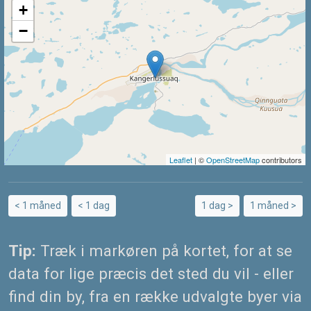
+
−
Leaflet
| ©
OpenStreetMap
contributors
< 1 måned
< 1 dag
1 dag >
1 måned >
Tip:
Træk i markøren på kortet, for at se
data for lige præcis det sted du vil - eller
find din by, fra en række udvalgte byer via