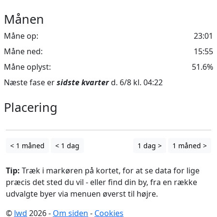
Månen
Måne op:
23:01
Måne ned:
15:55
Måne oplyst:
51.6%
Næste fase er
sidste kvarter
d. 6/8 kl. 04:22
Placering
Leaflet
| ©
OpenStreetMap
contributors
+
−
< 1 måned
< 1 dag
1 dag >
1 måned >
Tip:
Træk i markøren på kortet, for at se data for lige
præcis det sted du vil - eller find din by, fra en række
udvalgte byer via menuen øverst til højre.
©
lwd
2026 -
Om siden
-
Cookies