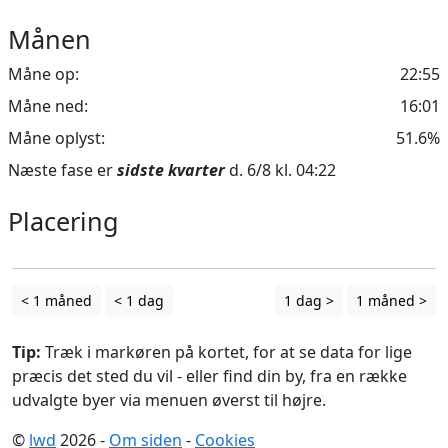
Månen
Måne op:
22:55
Måne ned:
16:01
Måne oplyst:
51.6%
Næste fase er
sidste kvarter
d. 6/8 kl. 04:22
Placering
Leaflet
| ©
OpenStreetMap
contributors
+
−
< 1 måned
< 1 dag
1 dag >
1 måned >
Tip:
Træk i markøren på kortet, for at se data for lige
præcis det sted du vil - eller find din by, fra en række
udvalgte byer via menuen øverst til højre.
©
lwd
2026 -
Om siden
-
Cookies