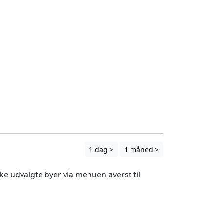
1 dag >
1 måned >
ække udvalgte byer via menuen øverst til