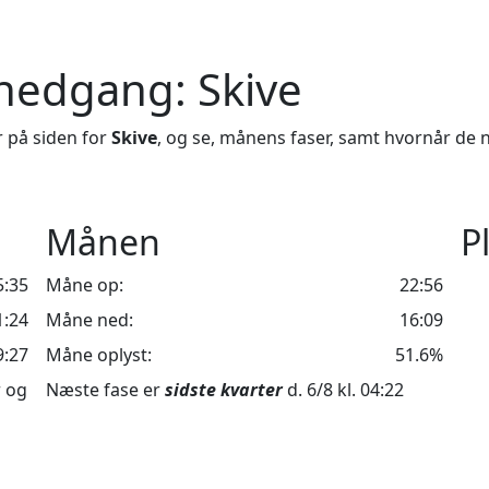
nedgang: Skive
 på siden for
Skive
, og se, månens faser, samt hvornår de n
Månen
P
5:35
Måne op:
22:56
1:24
Måne ned:
16:09
9:27
Måne oplyst:
51.6%
r og
Næste fase er
sidste kvarter
d. 6/8 kl. 04:22