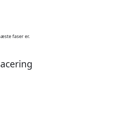
æste faser er.
lacering
Leaflet
| ©
OpenStreetMap
contributors
+
−