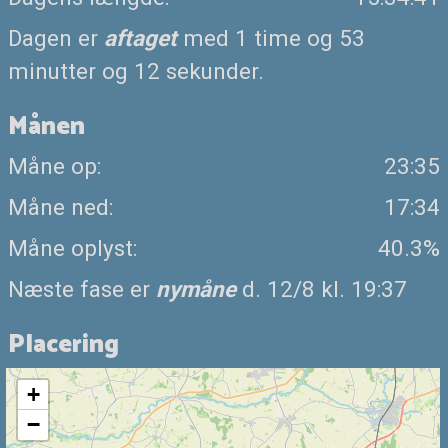
Dagen er
aftaget
med 1 time og 53
minutter og 12 sekunder.
Månen
Måne op:
23:35
Måne ned:
17:34
Måne oplyst:
40.3%
Næste fase er
nymåne
d. 12/8 kl. 19:37
Placering
+
−