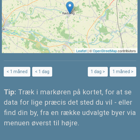
Leaflet
| ©
OpenStreetMap
contributors
< 1 måned
< 1 dag
1 dag >
1 måned >
Tip:
Træk i markøren på kortet, for at se
data for lige præcis det sted du vil - eller
find din by, fra en række udvalgte byer via
menuen øverst til højre.