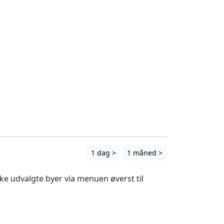
1 dag >
1 måned >
ække udvalgte byer via menuen øverst til