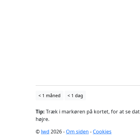
< 1 måned
< 1 dag
Tip:
Træk i markøren på kortet, for at se data
højre.
©
lwd
2026 -
Om siden
-
Cookies
.