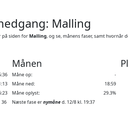
nedgang: Malling
 på siden for
Malling
, og se, månens faser, samt hvornår d
Månen
P
5:36
Måne op:
-
1:13
Måne ned:
18:59
6:23
Måne oplyst:
29.3%
 36
Næste fase er
nymåne
d. 12/8 kl. 19:37