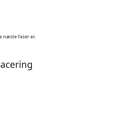
e næste faser er.
lacering
Leaflet
| ©
OpenStreetMap
contributors
+
−