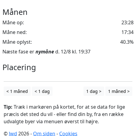
Månen
Måne op:
23:28
Måne ned:
17:34
Måne oplyst:
40.3%
Næste fase er
nymåne
d. 12/8 kl. 19:37
Placering
Leaflet
| ©
OpenStreetMap
contributors
+
−
< 1 måned
< 1 dag
1 dag >
1 måned >
Tip:
Træk i markøren på kortet, for at se data for lige
præcis det sted du vil - eller find din by, fra en række
udvalgte byer via menuen øverst til højre.
©
lwd
2026 -
Om siden
-
Cookies