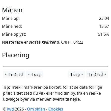
Månen
Måne op:
23:04
Måne ned:
15:57
Måne oplyst:
51.6%
Næste fase er
sidste kvarter
d. 6/8 kl. 04:22
Placering
Leaflet
| ©
OpenStreetMap
contributors
+
−
< 1 måned
< 1 dag
1 dag >
1 måned >
Tip:
Træk i markøren på kortet, for at se data for lige
præcis det sted du vil - eller find din by, fra en række
udvalgte byer via menuen øverst til højre.
©
lwd
2026 -
Om siden
-
Cookies