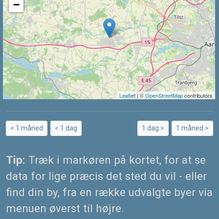
−
Leaflet
| ©
OpenStreetMap
contributors
< 1 måned
< 1 dag
1 dag >
1 måned >
Tip:
Træk i markøren på kortet, for at se
data for lige præcis det sted du vil - eller
find din by, fra en række udvalgte byer via
menuen øverst til højre.