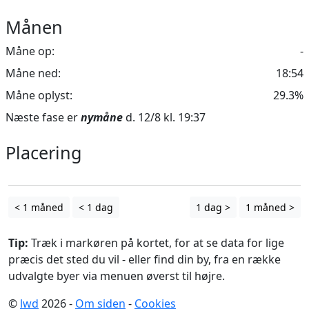
Månen
Måne op:
-
Måne ned:
18:54
Måne oplyst:
29.3%
Næste fase er
nymåne
d. 12/8 kl. 19:37
Placering
Leaflet
| ©
OpenStreetMap
contributors
+
−
< 1 måned
< 1 dag
1 dag >
1 måned >
Tip:
Træk i markøren på kortet, for at se data for lige
præcis det sted du vil - eller find din by, fra en række
udvalgte byer via menuen øverst til højre.
©
lwd
2026 -
Om siden
-
Cookies